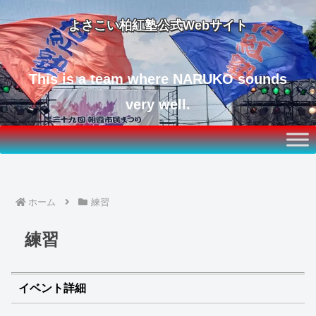
よさこい柏紅塾公式Webサイト
This is a team where NARUKO sounds
very well.
ホーム
練習
練習
イベント詳細