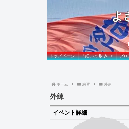
よ
トップ ページ
「紅」の 歩 み
プロ
ホーム
練習
外練
外練
イベント詳細