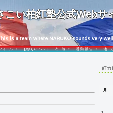
さこい柏紅塾公式Webサ
This is a team where NARUKO sounds very well
フィール
お祭り/イベント
衣 装
活 動 報 告
地 
紅カ
月
3