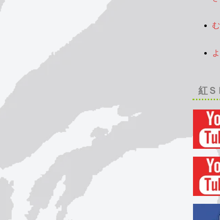
2
む
2
よ
2
紅Ｓ