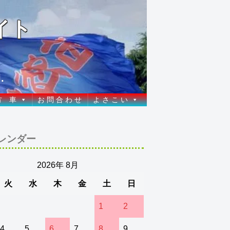
イト
.
方 車
お 問 合 わ せ
よ さ こ い
レンダー
2026年 8月
火
水
木
金
土
日
1
2
4
5
6
7
8
9