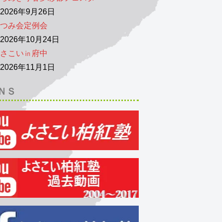
026年9月26日
つみ会定例会
026年10月24日
さこい㏌府中
026年11月1日
ＮＳ