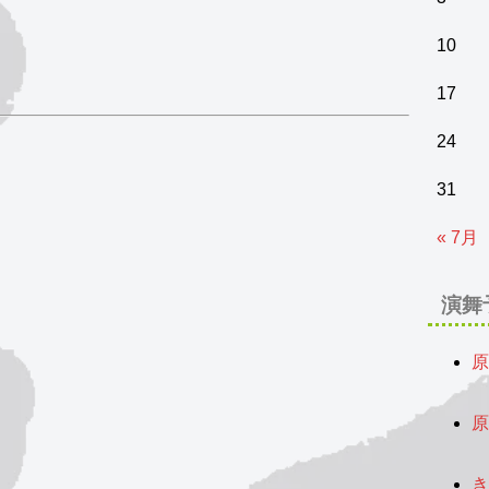
10
17
24
31
« 7月
演舞
原
2
原
2
き