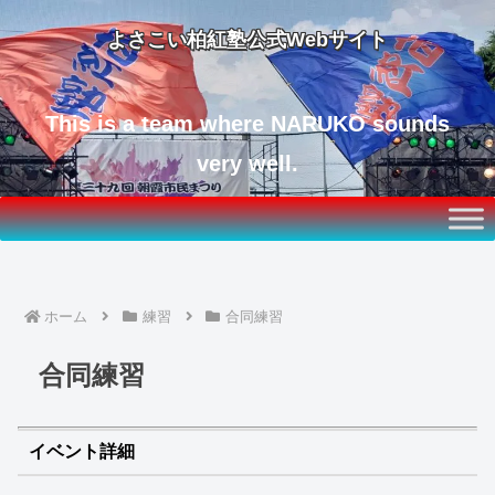
よさこい柏紅塾公式Webサイト
This is a team where NARUKO sounds
very well.
ホーム
練習
合同練習
合同練習
イベント詳細