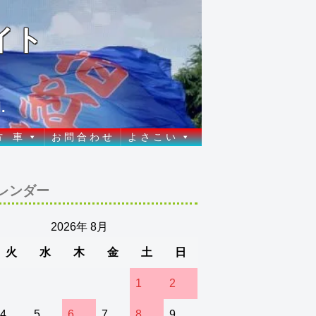
イト
.
方 車
お 問 合 わ せ
よ さ こ い
レンダー
2026年 8月
火
水
木
金
土
日
1
2
4
5
6
7
8
9