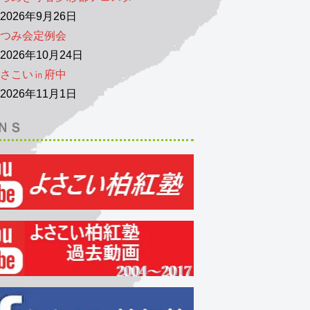
026年9月26日
つみ会定例会
026年10月24日
さこい㏌府中
026年11月1日
ＮＳ