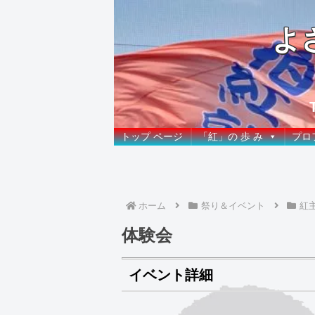
よ
トップ ページ
「紅」の 歩 み
プロ
ホーム
祭り＆イベント
紅
体験会
イベント詳細