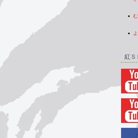
2
む
2
よ
2
紅Ｓ