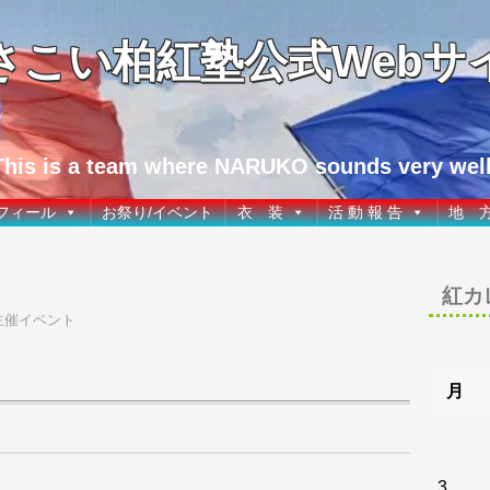
さこい柏紅塾公式Webサ
This is a team where NARUKO sounds very well
フィール
お祭り/イベント
衣 装
活 動 報 告
地 
紅カ
主催イベント
月
3