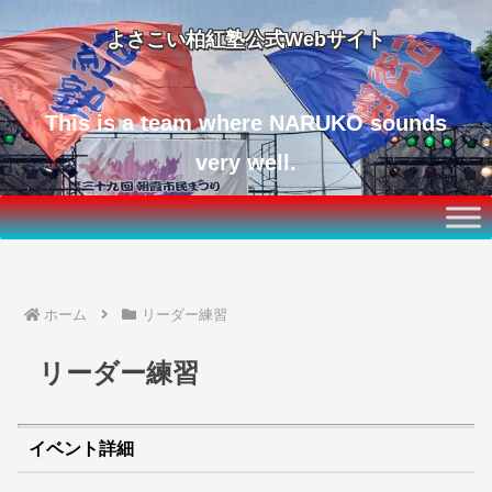
よさこい柏紅塾公式Webサイト
This is a team where NARUKO sounds
very well.
ホーム
リーダー練習
リーダー練習
イベント詳細