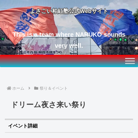
よさこい柏紅塾公式Webサイト
This is a team where NARUKO sounds
very well.
ホーム
祭り＆イベント
ドリーム夜さ来い祭り
イベント詳細