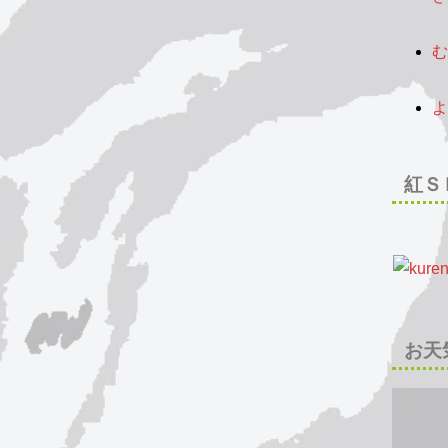
2
む
2
よ
2
紅Ｓ
お天