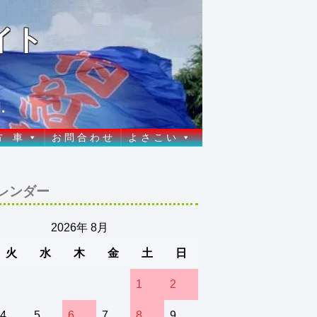
イト
.
方 車
お 問 合 わ せ
よ さ こ い
レンダー
2026年 8月
火
水
木
金
土
日
1
2
4
5
6
7
8
9