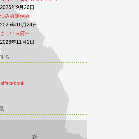
026年9月26日
つみ会定例会
026年10月24日
さこい㏌府中
026年11月1日
ＮＳ
気