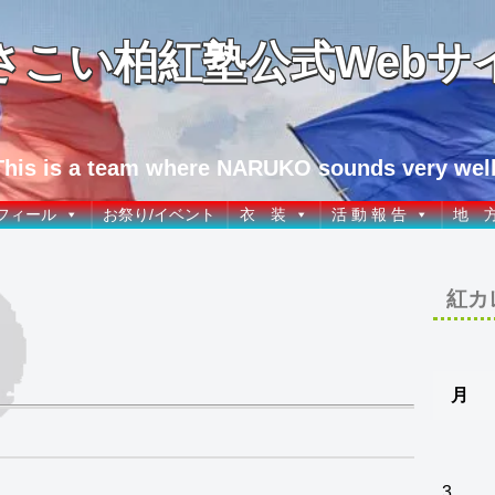
さこい柏紅塾公式Webサ
This is a team where NARUKO sounds very well
フィール
お祭り/イベント
衣 装
活 動 報 告
地 
紅カ
月
3