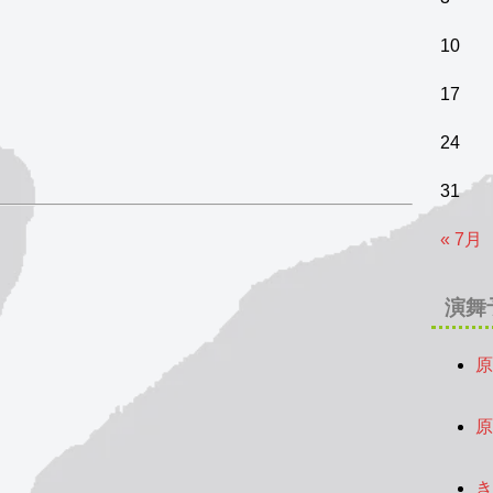
10
17
24
31
« 7月
演舞
原
2
原
2
き