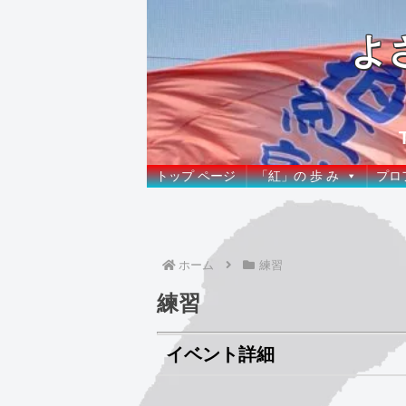
よ
トップ ページ
「紅」の 歩 み
プロ
ホーム
練習
練習
イベント詳細