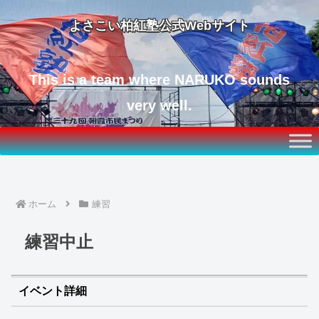
よさこい柏紅塾公式Webサイト
This is a team where NARUKO sounds
very well.
ホーム
練習
練習中止
イベント詳細