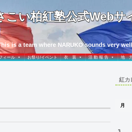
さこい柏紅塾公式Webサ
This is a team where NARUKO sounds very well
フィール
お祭り/イベント
衣 装
活 動 報 告
地 
紅カ
月
3