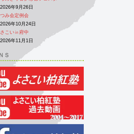
026年9月26日
つみ会定例会
026年10月24日
さこい㏌府中
026年11月1日
ＮＳ