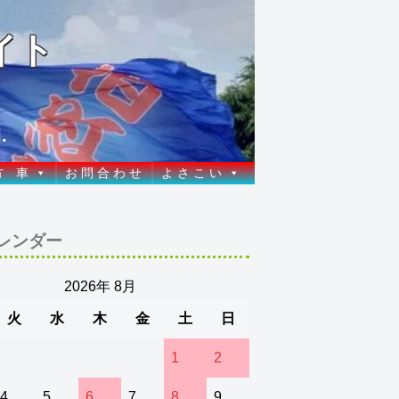
イト
.
方 車
お 問 合 わ せ
よ さ こ い
レンダー
2026年 8月
火
水
木
金
土
日
1
2
4
5
6
7
8
9