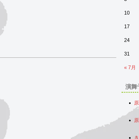
10
17
24
31
« 7月
演舞
原
2
原
2
き