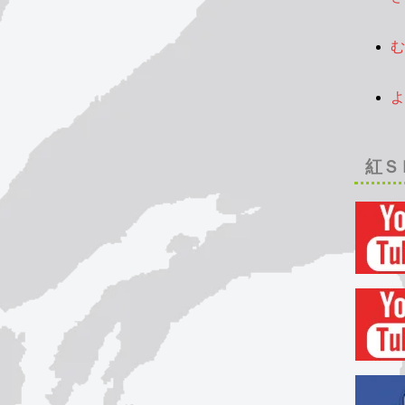
2
む
2
よ
2
紅Ｓ