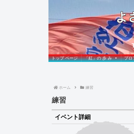
よ
トップ ページ
「紅」の 歩 み
プロ
ホーム
練習
練習
イベント詳細