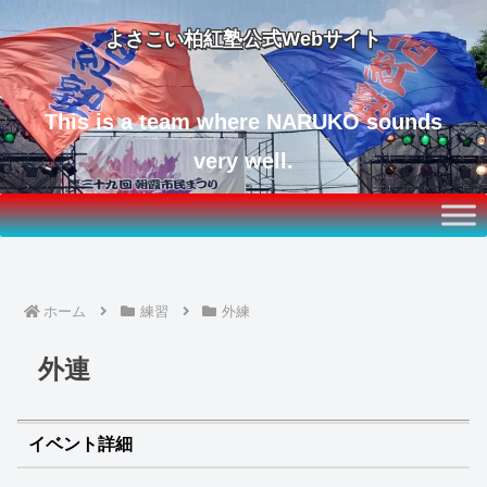
よさこい柏紅塾公式Webサイト
This is a team where NARUKO sounds
very well.
ホーム
練習
外練
外連
イベント詳細